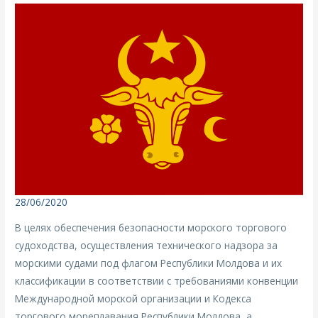
28/06/2020
В целях обеспечения безопасности морского торгового
судоходства, осуществления технического надзора за
морскими судами под флагом Республики Молдова и их
классификации в соответствии с требованиями конвенции
Международной морской организации и Кодекса
торгового мореплавания Республики Молдова, а