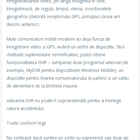
Înregistratoarele video, pe lângă imaginea în sine,
înregistrează, de regulă, timpul, viteza, coordonatele
geografice (datorită receptorului GPS, principiul căruia am
descris anterior).
Mulți comunicatori mobili moderni au deja funcții de
înregistrare video și GPS. Având un astfel de dispozitiv, fără
cheltuieli suplimentare semnificative, puteți obține
funcționalitatea DVR – cumpărați doar programul adecvat (de
exemplu, MyDVR pentru dispozitivele Windows Mobile), un
dispozitiv pentru fixarea comunicatorului la parbriz și un cablu
de alimentare de la bricheta mașinii.
Valoarea DVR nu poate fi supraestimată pentru a înțelege
natura accidentului.
Toate conform legii
Nu contează dacă sunteți un șofer cu experiență sau doar ați