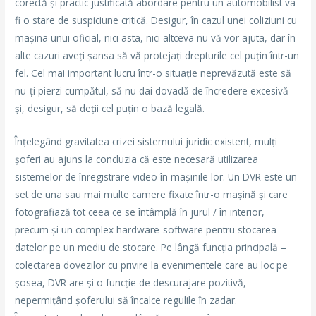
corectă și practic justificată abordare pentru un automobilist va
fi o stare de suspiciune critică. Desigur, în cazul unei coliziuni cu
mașina unui oficial, nici asta, nici altceva nu vă vor ajuta, dar în
alte cazuri aveți șansa să vă protejați drepturile cel puțin într-un
fel. Cel mai important lucru într-o situație neprevăzută este să
nu-ți pierzi cumpătul, să nu dai dovadă de încredere excesivă
și, desigur, să deții cel puțin o bază legală.
Înțelegând gravitatea crizei sistemului juridic existent, mulți
șoferi au ajuns la concluzia că este necesară utilizarea
sistemelor de înregistrare video în mașinile lor. Un DVR este un
set de una sau mai multe camere fixate într-o mașină și care
fotografiază tot ceea ce se întâmplă în jurul / în interior,
precum și un complex hardware-software pentru stocarea
datelor pe un mediu de stocare. Pe lângă funcția principală –
colectarea dovezilor cu privire la evenimentele care au loc pe
șosea, DVR are și o funcție de descurajare pozitivă,
nepermițând șoferului să încalce regulile în zadar.