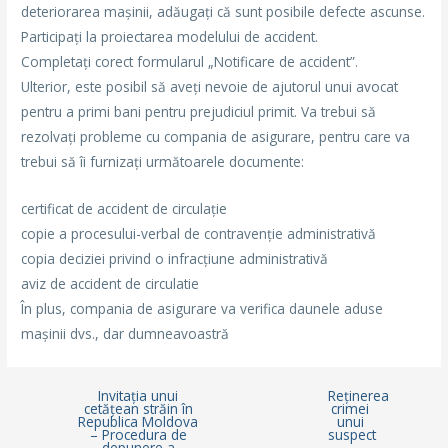
deteriorarea mașinii, adăugați că sunt posibile defecte ascunse.
Participați la proiectarea modelului de accident.
Completați corect formularul „Notificare de accident”.
Ulterior, este posibil să aveți nevoie de ajutorul unui avocat
pentru a primi bani pentru prejudiciul primit. Va trebui să
rezolvați probleme cu compania de asigurare, pentru care va
trebui să îi furnizați următoarele documente:
certificat de accident de circulație
copie a procesului-verbal de contravenție administrativă
copia deciziei privind o infracțiune administrativă
aviz de accident de circulatie
În plus, compania de asigurare va verifica daunele aduse
mașinii dvs., dar dumneavoastră
Invitația unui
Reținerea
cetățean străin în
crimei
Republica Moldova
unui
– Procedura de
suspect
depunere a