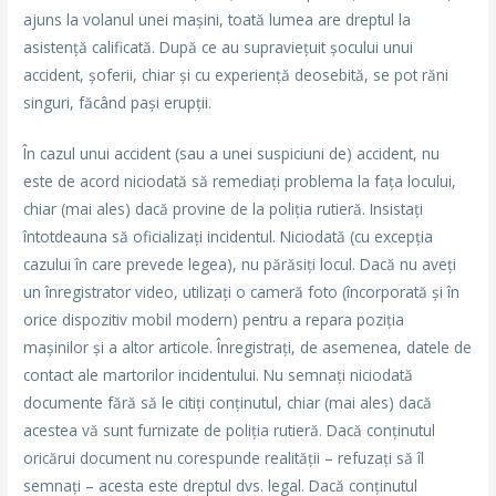
ajuns la volanul unei mașini, toată lumea are dreptul la
asistență calificată. După ce au supraviețuit șocului unui
accident, șoferii, chiar și cu experiență deosebită, se pot răni
singuri, făcând pași erupții.
În cazul unui accident (sau a unei suspiciuni de) accident, nu
este de acord niciodată să remediați problema la fața locului,
chiar (mai ales) dacă provine de la poliția rutieră. Insistați
întotdeauna să oficializați incidentul. Niciodată (cu excepția
cazului în care prevede legea), nu părăsiți locul. Dacă nu aveți
un înregistrator video, utilizați o cameră foto (încorporată și în
orice dispozitiv mobil modern) pentru a repara poziția
mașinilor și a altor articole. Înregistrați, de asemenea, datele de
contact ale martorilor incidentului. Nu semnați niciodată
documente fără să le citiți conținutul, chiar (mai ales) dacă
acestea vă sunt furnizate de poliția rutieră. Dacă conținutul
oricărui document nu corespunde realității – refuzați să îl
semnați – acesta este dreptul dvs. legal. Dacă conținutul