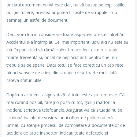
oricărui document nu vă este clar, nu vă bazați pe explicațiile
poliției rutiere, acestea ar putea fi lipsite de scrupule – nu
semnați un astfel de document.
Deci, vom lua în considerare toate aspectele acestei întrebări.
Accidentul s-a întâmplat. Cel mai important lucru aici nu este să
intri în panică, ci să rămâi calm. Un accident este o situație
foarte frecventă și, oricât de neplăcut ar fi pentru tine, nu
trebuie să se sperie. Dacă totul se face corect cu un cap rece,
atunci șansele de a ieși din situație cresc foarte mult. Iată
câteva sfaturi utile:
După un accident, asigurați-vă că totul este așa cum este. Cât
mai curând posibil, faceți o poză cu tot, găsiți martori la
incident, scrieți-vă telefoanele. Asigurați-vă că situația nu se
schimbă înainte de sosirea unui ofițer de poliție rutieră.
Urmați cu atenție procesul de completare a documentelor de
accident de către inspector. Indicați toate defectele și